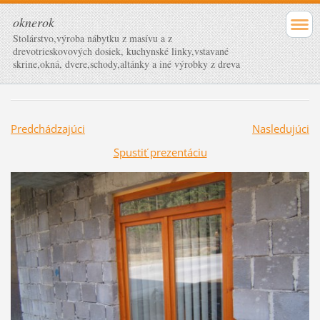
oknerok
Stolárstvo,výroba nábytku z masívu a z
drevotrieskovových dosiek, kuchynské linky,vstavané
skrine,okná, dvere,schody,altánky a iné výrobky z dreva
Predchádzajúci
Nasledujúci
Spustiť prezentáciu