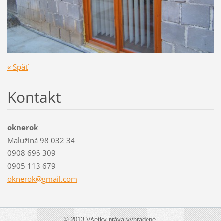
« Späť
Kontakt
oknerok
Malužiná 98 032 34
0908 696 309
0905 113 679
oknerok@
gmail.co
m
© 2013 Všetky práva vyhradené.