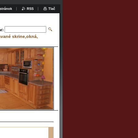
stránok
RSS
Tlač
ať:
avané skrine,okná,