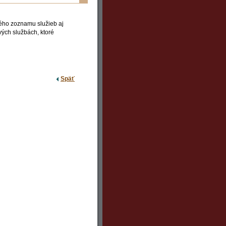
lého zoznamu služieb aj
vých službách, ktoré
Späť