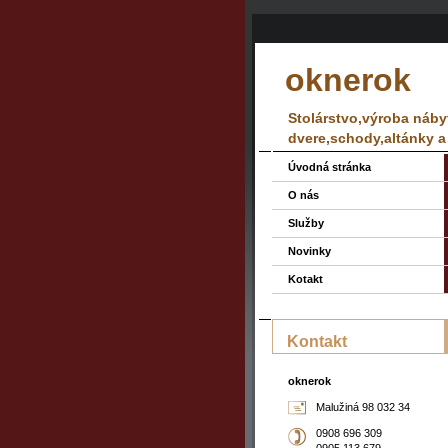
oknerok
Stolárstvo,výroba náby
dvere,schody,altánky a
Úvodná stránka
O nás
Služby
Novinky
Kotakt
Kontakt
oknerok
Malužiná 98 032 34
0908 696 309