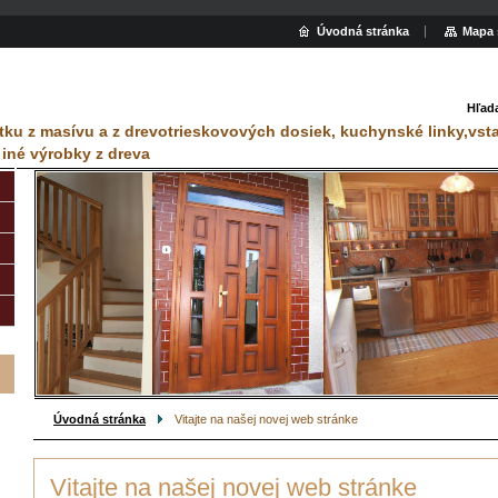
Úvodná stránka
Mapa 
Hľad
tku z masívu a z drevotrieskovových dosiek, kuchynské linky,vst
 iné výrobky z dreva
Úvodná stránka
Vitajte na našej novej web stránke
Vitajte na našej novej web stránke