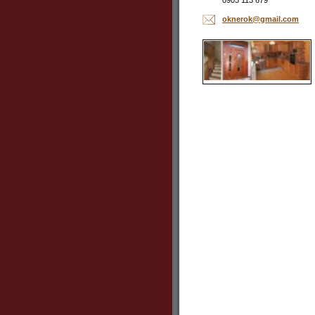
0905 113 679
oknerok@
gmail.co
m